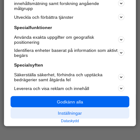
innehållsmätning samt forskning angående
Har du redan verifierat ditt företag?
Logga in
målgrupp
Utveckla och förbättra tjänster
Specialfunktioner
Varje vecka besöker du och
4 miljoner
andra
Använda exakta uppgifter om geografisk
positionering
härliga användare oss för att hitta rätt lokal
information om företag, privatpersoner och
Identifiera enheter baserat på information som aktivt
platser.
begärs
Specialsyften
Säkerställa säkerhet, förhindra och upptäcka
bedrägerier samt åtgärda fel
Leverera och visa reklam och innehåll
Godkänn alla
Inställningar
Dataskydd