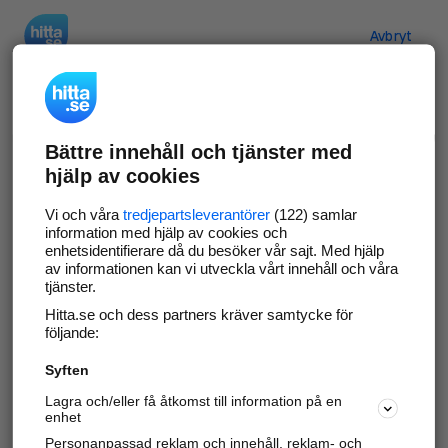
Hitta.se
Avbryt
Verifiera ditt företag
Bättre innehåll och tjänster med
Gör som
69 574
företag
- ta kontroll över din
hjälp av cookies
företagssida på hitta.se och syns bättre mot
kunder i ditt närområde. Helt kostnadsfritt.
Vi och våra
tredjepartsleverantörer
(122) samlar
information med hjälp av cookies och
enhetsidentifierare då du besöker vår sajt. Med hjälp
av informationen kan vi utveckla vårt innehåll och våra
tjänster.
Uppdatera din företagsinformation
Hitta.se och dess partners kräver samtycke för
Svara på och hantera dina omdömen
följande:
Syften
Gå vidare
Lagra och/eller få åtkomst till information på en
enhet
Personanpassad reklam och innehåll, reklam- och