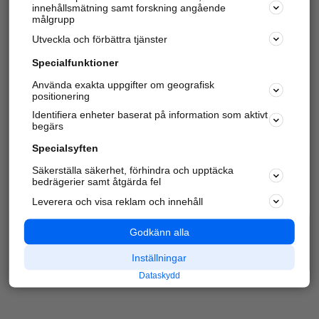
innehållsmätning samt forskning angående
Har du redan verifierat ditt företag?
Logga in
målgrupp
Utveckla och förbättra tjänster
Specialfunktioner
Varje vecka besöker du och
4 miljoner
andra
Använda exakta uppgifter om geografisk
positionering
härliga användare oss för att hitta rätt lokal
information om företag, privatpersoner och
Identifiera enheter baserat på information som aktivt
platser.
begärs
Specialsyften
Säkerställa säkerhet, förhindra och upptäcka
bedrägerier samt åtgärda fel
Leverera och visa reklam och innehåll
Godkänn alla
Inställningar
Dataskydd