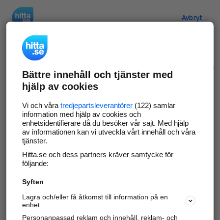
Hitta.se
Avbryt
Verifiera ditt företag
Bättre innehåll och tjänster med
Gör som
69 554
företag
- ta kontroll över din
hjälp av cookies
företagssida på hitta.se och syns bättre mot
kunder i ditt närområde. Helt kostnadsfritt.
Vi och våra
tredjepartsleverantörer
(122) samlar
information med hjälp av cookies och
enhetsidentifierare då du besöker vår sajt. Med hjälp
av informationen kan vi utveckla vårt innehåll och våra
tjänster.
Uppdatera din företagsinformation
Hitta.se och dess partners kräver samtycke för
Svara på och hantera dina omdömen
följande:
Syften
Gå vidare
Lagra och/eller få åtkomst till information på en
enhet
Personanpassad reklam och innehåll, reklam- och