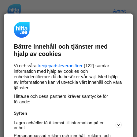
Hitta.se
Avbryt
Verifiera ditt företag
Bättre innehåll och tjänster med
Gör som
69 551
företag
- ta kontroll över din
hjälp av cookies
företagssida på hitta.se och syns bättre mot
kunder i ditt närområde. Helt kostnadsfritt.
Vi och våra
tredjepartsleverantörer
(122) samlar
information med hjälp av cookies och
enhetsidentifierare då du besöker vår sajt. Med hjälp
av informationen kan vi utveckla vårt innehåll och våra
tjänster.
Uppdatera din företagsinformation
Hitta.se och dess partners kräver samtycke för
Svara på och hantera dina omdömen
följande:
Syften
Gå vidare
Lagra och/eller få åtkomst till information på en
enhet
Personanpassad reklam och innehåll, reklam- och