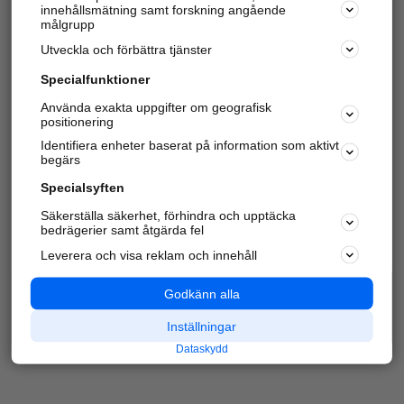
innehållsmätning samt forskning angående
Har du redan verifierat ditt företag?
Logga in
målgrupp
Utveckla och förbättra tjänster
Specialfunktioner
Varje vecka besöker du och
4 miljoner
andra
Använda exakta uppgifter om geografisk
positionering
härliga användare oss för att hitta rätt lokal
information om företag, privatpersoner och
Identifiera enheter baserat på information som aktivt
platser.
begärs
Specialsyften
Säkerställa säkerhet, förhindra och upptäcka
bedrägerier samt åtgärda fel
Leverera och visa reklam och innehåll
Godkänn alla
Inställningar
Dataskydd