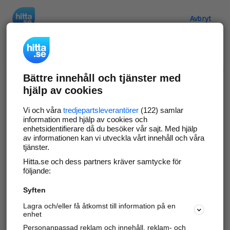
Hitta.se
Avbryt
Verifiera ditt företag
Bättre innehåll och tjänster med
Gör som
69 574
företag
- ta kontroll över din
hjälp av cookies
företagssida på hitta.se och syns bättre mot
kunder i ditt närområde. Helt kostnadsfritt.
Vi och våra
tredjepartsleverantörer
(122) samlar
information med hjälp av cookies och
enhetsidentifierare då du besöker vår sajt. Med hjälp
av informationen kan vi utveckla vårt innehåll och våra
tjänster.
Uppdatera din företagsinformation
Hitta.se och dess partners kräver samtycke för
Svara på och hantera dina omdömen
följande:
Syften
Gå vidare
Lagra och/eller få åtkomst till information på en
enhet
Personanpassad reklam och innehåll, reklam- och