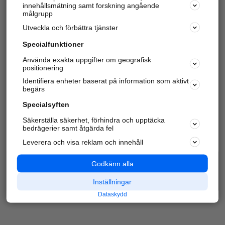
innehållsmätning samt forskning angående
Har du redan verifierat ditt företag?
Logga in
målgrupp
Utveckla och förbättra tjänster
Specialfunktioner
Varje vecka besöker du och
4 miljoner
andra
Använda exakta uppgifter om geografisk
positionering
härliga användare oss för att hitta rätt lokal
information om företag, privatpersoner och
Identifiera enheter baserat på information som aktivt
platser.
begärs
Specialsyften
Säkerställa säkerhet, förhindra och upptäcka
bedrägerier samt åtgärda fel
Leverera och visa reklam och innehåll
Godkänn alla
Inställningar
Dataskydd