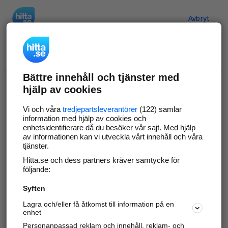
Hitta.se
Avbryt
Verifiera ditt företag
Bättre innehåll och tjänster med
Gör som
69 551
företag
- ta kontroll över din
hjälp av cookies
företagssida på hitta.se och syns bättre mot
kunder i ditt närområde. Helt kostnadsfritt.
Vi och våra
tredjepartsleverantörer
(122) samlar
information med hjälp av cookies och
enhetsidentifierare då du besöker vår sajt. Med hjälp
av informationen kan vi utveckla vårt innehåll och våra
tjänster.
Uppdatera din företagsinformation
Hitta.se och dess partners kräver samtycke för
Svara på och hantera dina omdömen
följande:
Syften
Gå vidare
Lagra och/eller få åtkomst till information på en
enhet
Personanpassad reklam och innehåll, reklam- och