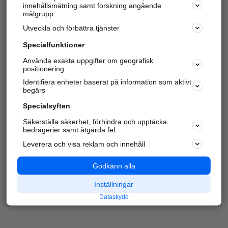
innehållsmätning samt forskning angående
Har du redan verifierat ditt företag?
Logga in
målgrupp
Utveckla och förbättra tjänster
Specialfunktioner
Varje vecka besöker du och
4 miljoner
andra
Använda exakta uppgifter om geografisk
positionering
härliga användare oss för att hitta rätt lokal
information om företag, privatpersoner och
Identifiera enheter baserat på information som aktivt
platser.
begärs
Specialsyften
Säkerställa säkerhet, förhindra och upptäcka
bedrägerier samt åtgärda fel
Leverera och visa reklam och innehåll
Godkänn alla
Inställningar
Dataskydd