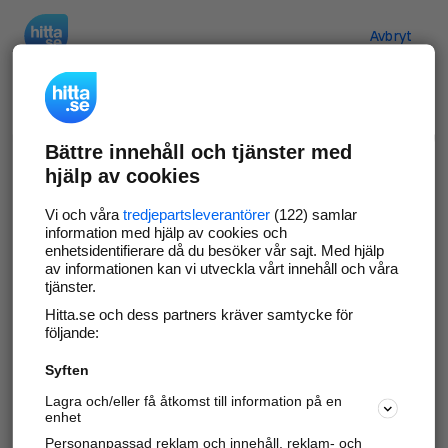
Hitta.se
Avbryt
Verifiera ditt företag
Bättre innehåll och tjänster med
Gör som
69 551
företag
- ta kontroll över din
hjälp av cookies
företagssida på hitta.se och syns bättre mot
kunder i ditt närområde. Helt kostnadsfritt.
Vi och våra
tredjepartsleverantörer
(122) samlar
information med hjälp av cookies och
enhetsidentifierare då du besöker vår sajt. Med hjälp
av informationen kan vi utveckla vårt innehåll och våra
tjänster.
Uppdatera din företagsinformation
Hitta.se och dess partners kräver samtycke för
Svara på och hantera dina omdömen
följande:
Syften
Gå vidare
Lagra och/eller få åtkomst till information på en
enhet
Personanpassad reklam och innehåll, reklam- och