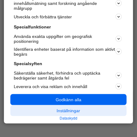
innehållsmätning samt forskning angående
Har du redan verifierat ditt företag?
Logga in
målgrupp
Utveckla och förbättra tjänster
Specialfunktioner
Varje vecka besöker du och
4 miljoner
andra
Använda exakta uppgifter om geografisk
positionering
härliga användare oss för att hitta rätt lokal
information om företag, privatpersoner och
Identifiera enheter baserat på information som aktivt
platser.
begärs
Specialsyften
Säkerställa säkerhet, förhindra och upptäcka
bedrägerier samt åtgärda fel
Leverera och visa reklam och innehåll
Godkänn alla
Inställningar
Dataskydd