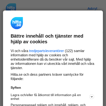
Hitta.se
Avbryt
Verifiera ditt företag
Bättre innehåll och tjänster med
Gör som
69 573
företag
- ta kontroll över din
hjälp av cookies
företagssida på hitta.se och syns bättre mot
kunder i ditt närområde. Helt kostnadsfritt.
Vi och våra
tredjepartsleverantörer
(122) samlar
information med hjälp av cookies och
enhetsidentifierare då du besöker vår sajt. Med hjälp
av informationen kan vi utveckla vårt innehåll och våra
tjänster.
Uppdatera din företagsinformation
Hitta.se och dess partners kräver samtycke för
Svara på och hantera dina omdömen
följande:
Syften
Gå vidare
Lagra och/eller få åtkomst till information på en
enhet
Personanpassad reklam och innehåll, reklam- och