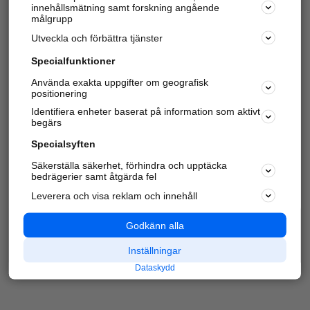
innehållsmätning samt forskning angående
Har du redan verifierat ditt företag?
Logga in
målgrupp
Utveckla och förbättra tjänster
Specialfunktioner
Varje vecka besöker du och
4 miljoner
andra
Använda exakta uppgifter om geografisk
positionering
härliga användare oss för att hitta rätt lokal
information om företag, privatpersoner och
Identifiera enheter baserat på information som aktivt
platser.
begärs
Specialsyften
Säkerställa säkerhet, förhindra och upptäcka
bedrägerier samt åtgärda fel
Leverera och visa reklam och innehåll
Godkänn alla
Inställningar
Dataskydd