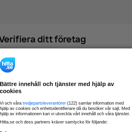
Verifiera ditt företag
Gör som
69 552
företag
- ta kontroll över din företagssida på
hitta.se och syns bättre mot kunder i ditt närområde. Helt
kostnadsfritt.
Bättre innehåll och tjänster med hjälp av
Uppdatera din
Svara på och hantera dina
cookies
företagsinformation
omdömen
Gå vidare
Vi och våra
tredjepartsleverantörer
(122) samlar information med
hjälp av cookies och enhetsidentifierare då du besöker vår sajt. Med
hjälp av informationen kan vi utveckla vårt innehåll och våra tjänster.
Hitta.se och dess partners kräver samtycke för följande:
Har du redan verifierat ditt företag?
Logga in