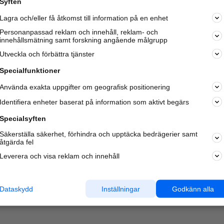
Syften
Lagra och/eller få åtkomst till information på en enhet
Personanpassad reklam och innehåll, reklam- och
innehållsmätning samt forskning angående målgrupp
Varje vecka besöker du och
4 miljoner
andra härliga användar
Utveckla och förbättra tjänster
oss för att hitta rätt lokal information om företag,
privatpersoner och platser.
Specialfunktioner
Använda exakta uppgifter om geografisk positionering
Identifiera enheter baserat på information som aktivt begärs
Specialsyften
Säkerställa säkerhet, förhindra och upptäcka bedrägerier samt
åtgärda fel
Leverera och visa reklam och innehåll
Dataskydd
Inställningar
Godkänn alla