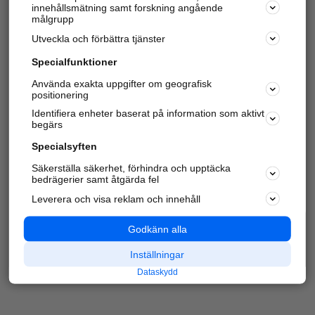
innehållsmätning samt forskning angående
Har du redan verifierat ditt företag?
Logga in
målgrupp
Utveckla och förbättra tjänster
Specialfunktioner
Varje vecka besöker du och
4 miljoner
andra
Använda exakta uppgifter om geografisk
positionering
härliga användare oss för att hitta rätt lokal
information om företag, privatpersoner och
Identifiera enheter baserat på information som aktivt
platser.
begärs
Specialsyften
Säkerställa säkerhet, förhindra och upptäcka
bedrägerier samt åtgärda fel
Leverera och visa reklam och innehåll
Godkänn alla
Inställningar
Dataskydd