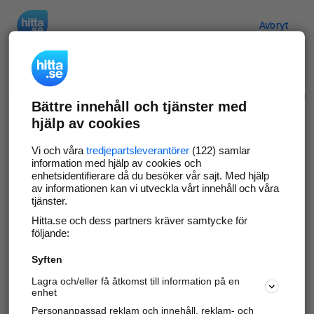
Hitta.se
Avbryt
Verifiera ditt företag
Bättre innehåll och tjänster med
Gör som
69 549
företag
- ta kontroll över din
hjälp av cookies
företagssida på hitta.se och syns bättre mot
kunder i ditt närområde. Helt kostnadsfritt.
Vi och våra
tredjepartsleverantörer
(122) samlar
information med hjälp av cookies och
enhetsidentifierare då du besöker vår sajt. Med hjälp
av informationen kan vi utveckla vårt innehåll och våra
tjänster.
Uppdatera din företagsinformation
Hitta.se och dess partners kräver samtycke för
Svara på och hantera dina omdömen
följande:
Syften
Gå vidare
Lagra och/eller få åtkomst till information på en
enhet
Personanpassad reklam och innehåll, reklam- och