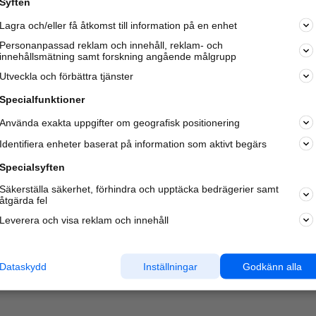
Syften
Lagra och/eller få åtkomst till information på en enhet
Personanpassad reklam och innehåll, reklam- och
innehållsmätning samt forskning angående målgrupp
Varje vecka besöker du och
4 miljoner
andra härliga användar
Utveckla och förbättra tjänster
oss för att hitta rätt lokal information om företag,
privatpersoner och platser.
Specialfunktioner
Använda exakta uppgifter om geografisk positionering
Identifiera enheter baserat på information som aktivt begärs
Specialsyften
Säkerställa säkerhet, förhindra och upptäcka bedrägerier samt
åtgärda fel
Leverera och visa reklam och innehåll
Dataskydd
Inställningar
Godkänn alla