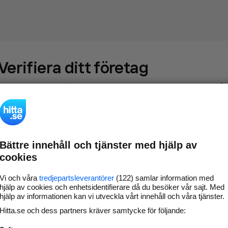
Verifiera ditt företag
Gör som
69 550
företag
- ta kontroll över din företagssida på
hitta.se och syns bättre mot kunder i ditt närområde. Helt
kostnadsfritt.
Bättre innehåll och tjänster med hjälp av
Uppdatera din
Svara på och hantera dina
cookies
företagsinformation
omdömen
Gå vidare
Vi och våra
tredjepartsleverantörer
(122) samlar information med
hjälp av cookies och enhetsidentifierare då du besöker vår sajt. Med
hjälp av informationen kan vi utveckla vårt innehåll och våra tjänster.
Hitta.se och dess partners kräver samtycke för följande:
Har du redan verifierat ditt företag?
Logga in