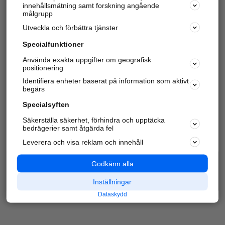
innehållsmätning samt forskning angående
Har du redan verifierat ditt företag?
Logga in
målgrupp
Utveckla och förbättra tjänster
Specialfunktioner
Varje vecka besöker du och
4 miljoner
andra
Använda exakta uppgifter om geografisk
positionering
härliga användare oss för att hitta rätt lokal
information om företag, privatpersoner och
Identifiera enheter baserat på information som aktivt
platser.
begärs
Specialsyften
Säkerställa säkerhet, förhindra och upptäcka
bedrägerier samt åtgärda fel
Leverera och visa reklam och innehåll
Godkänn alla
Inställningar
Dataskydd