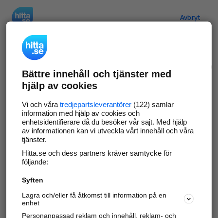
Hitta.se
Avbryt
Verifiera ditt företag
Bättre innehåll och tjänster med
Gör som
69 551
företag
- ta kontroll över din
hjälp av cookies
företagssida på hitta.se och syns bättre mot
kunder i ditt närområde. Helt kostnadsfritt.
Vi och våra
tredjepartsleverantörer
(122) samlar
information med hjälp av cookies och
enhetsidentifierare då du besöker vår sajt. Med hjälp
av informationen kan vi utveckla vårt innehåll och våra
tjänster.
Uppdatera din företagsinformation
Hitta.se och dess partners kräver samtycke för
Svara på och hantera dina omdömen
följande:
Syften
Gå vidare
Lagra och/eller få åtkomst till information på en
enhet
Personanpassad reklam och innehåll, reklam- och