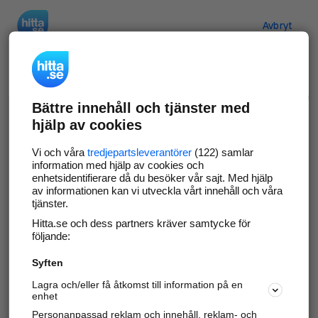
Hitta.se
Avbryt
Verifiera ditt företag
Bättre innehåll och tjänster med
Gör som
69 549
företag
- ta kontroll över din
hjälp av cookies
företagssida på hitta.se och syns bättre mot
kunder i ditt närområde. Helt kostnadsfritt.
Vi och våra
tredjepartsleverantörer
(122) samlar
information med hjälp av cookies och
enhetsidentifierare då du besöker vår sajt. Med hjälp
av informationen kan vi utveckla vårt innehåll och våra
tjänster.
Uppdatera din företagsinformation
Hitta.se och dess partners kräver samtycke för
Svara på och hantera dina omdömen
följande:
Syften
Gå vidare
Lagra och/eller få åtkomst till information på en
enhet
Personanpassad reklam och innehåll, reklam- och