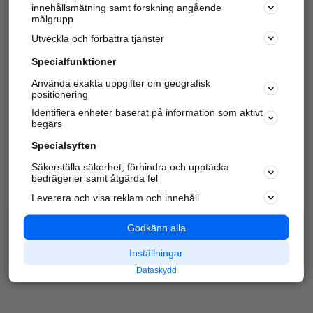
innehållsmätning samt forskning angående
Har du redan verifierat ditt företag?
Logga in
målgrupp
Utveckla och förbättra tjänster
Specialfunktioner
Varje vecka besöker du och
4 miljoner
andra
Använda exakta uppgifter om geografisk
positionering
härliga användare oss för att hitta rätt lokal
information om företag, privatpersoner och
Identifiera enheter baserat på information som aktivt
platser.
begärs
Specialsyften
Säkerställa säkerhet, förhindra och upptäcka
bedrägerier samt åtgärda fel
Leverera och visa reklam och innehåll
Godkänn alla
Inställningar
Dataskydd