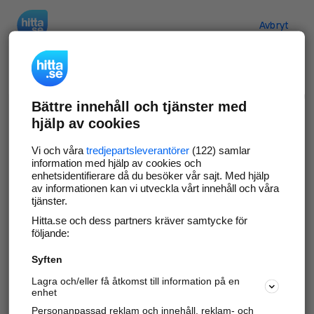
Hitta.se
Avbryt
Verifiera ditt företag
Bättre innehåll och tjänster med
Gör som
69 554
företag
- ta kontroll över din
hjälp av cookies
företagssida på hitta.se och syns bättre mot
kunder i ditt närområde. Helt kostnadsfritt.
Vi och våra
tredjepartsleverantörer
(122) samlar
information med hjälp av cookies och
enhetsidentifierare då du besöker vår sajt. Med hjälp
av informationen kan vi utveckla vårt innehåll och våra
tjänster.
Uppdatera din företagsinformation
Hitta.se och dess partners kräver samtycke för
Svara på och hantera dina omdömen
följande:
Syften
Gå vidare
Lagra och/eller få åtkomst till information på en
enhet
Personanpassad reklam och innehåll, reklam- och