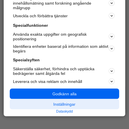
innehållsmätning samt forskning angående
Har du redan verifierat ditt företag?
Logga in
målgrupp
Utveckla och förbättra tjänster
Specialfunktioner
Varje vecka besöker du och
4 miljoner
andra
Använda exakta uppgifter om geografisk
positionering
härliga användare oss för att hitta rätt lokal
information om företag, privatpersoner och
Identifiera enheter baserat på information som aktivt
platser.
begärs
Specialsyften
Säkerställa säkerhet, förhindra och upptäcka
bedrägerier samt åtgärda fel
Leverera och visa reklam och innehåll
Godkänn alla
Inställningar
Dataskydd