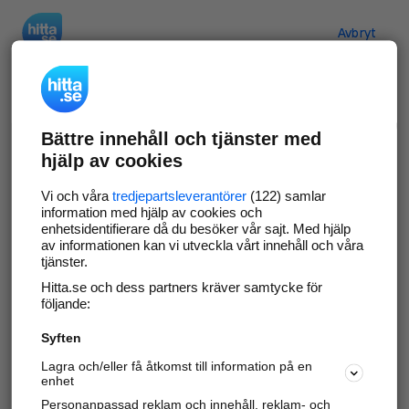
Hitta.se
Avbryt
Verifiera ditt företag
Bättre innehåll och tjänster med
Gör som
69 566
företag
- ta kontroll över din
hjälp av cookies
företagssida på hitta.se och syns bättre mot
kunder i ditt närområde. Helt kostnadsfritt.
Vi och våra
tredjepartsleverantörer
(122) samlar
information med hjälp av cookies och
enhetsidentifierare då du besöker vår sajt. Med hjälp
av informationen kan vi utveckla vårt innehåll och våra
tjänster.
Uppdatera din företagsinformation
Hitta.se och dess partners kräver samtycke för
Svara på och hantera dina omdömen
följande:
Syften
Gå vidare
Lagra och/eller få åtkomst till information på en
enhet
Personanpassad reklam och innehåll, reklam- och