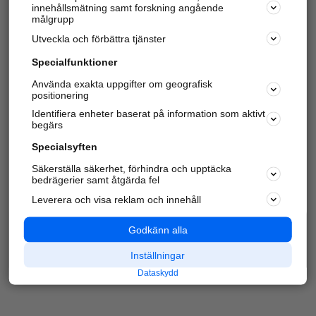
innehållsmätning samt forskning angående
Har du redan verifierat ditt företag?
Logga in
målgrupp
Utveckla och förbättra tjänster
Specialfunktioner
Varje vecka besöker du och
4 miljoner
andra
Använda exakta uppgifter om geografisk
positionering
härliga användare oss för att hitta rätt lokal
information om företag, privatpersoner och
Identifiera enheter baserat på information som aktivt
platser.
begärs
Specialsyften
Säkerställa säkerhet, förhindra och upptäcka
bedrägerier samt åtgärda fel
Leverera och visa reklam och innehåll
Godkänn alla
Inställningar
Dataskydd