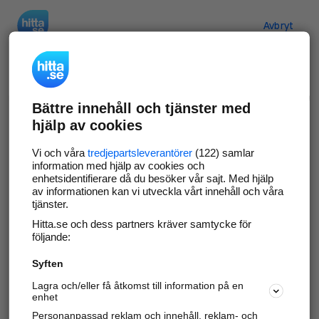
Hitta.se
Avbryt
Verifiera ditt företag
Bättre innehåll och tjänster med
Gör som
69 550
företag
- ta kontroll över din
hjälp av cookies
företagssida på hitta.se och syns bättre mot
kunder i ditt närområde. Helt kostnadsfritt.
Vi och våra
tredjepartsleverantörer
(122) samlar
information med hjälp av cookies och
enhetsidentifierare då du besöker vår sajt. Med hjälp
av informationen kan vi utveckla vårt innehåll och våra
tjänster.
Uppdatera din företagsinformation
Hitta.se och dess partners kräver samtycke för
Svara på och hantera dina omdömen
följande:
Syften
Gå vidare
Lagra och/eller få åtkomst till information på en
enhet
Personanpassad reklam och innehåll, reklam- och