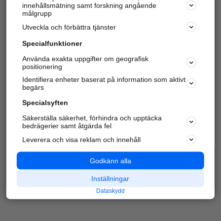
innehållsmätning samt forskning angående
Har du redan verifierat ditt företag?
Logga in
målgrupp
Utveckla och förbättra tjänster
Specialfunktioner
Varje vecka besöker du och
4 miljoner
andra
Använda exakta uppgifter om geografisk
positionering
härliga användare oss för att hitta rätt lokal
information om företag, privatpersoner och
Identifiera enheter baserat på information som aktivt
platser.
begärs
Specialsyften
Säkerställa säkerhet, förhindra och upptäcka
bedrägerier samt åtgärda fel
Leverera och visa reklam och innehåll
Godkänn alla
Inställningar
Dataskydd