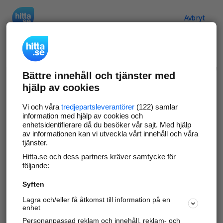
Hitta.se
Avbryt
Verifiera ditt företag
Bättre innehåll och tjänster med
Gör som
69 550
företag
- ta kontroll över din
hjälp av cookies
företagssida på hitta.se och syns bättre mot
kunder i ditt närområde. Helt kostnadsfritt.
Vi och våra
tredjepartsleverantörer
(122) samlar
information med hjälp av cookies och
enhetsidentifierare då du besöker vår sajt. Med hjälp
av informationen kan vi utveckla vårt innehåll och våra
tjänster.
Uppdatera din företagsinformation
Hitta.se och dess partners kräver samtycke för
Svara på och hantera dina omdömen
följande:
Syften
Gå vidare
Lagra och/eller få åtkomst till information på en
enhet
Personanpassad reklam och innehåll, reklam- och