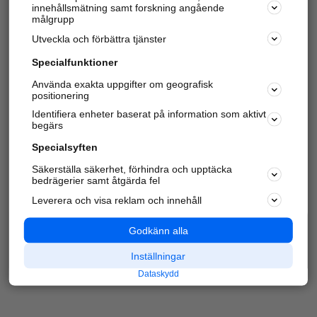
innehållsmätning samt forskning angående
Har du redan verifierat ditt företag?
Logga in
målgrupp
Utveckla och förbättra tjänster
Specialfunktioner
Varje vecka besöker du och
4 miljoner
andra
Använda exakta uppgifter om geografisk
positionering
härliga användare oss för att hitta rätt lokal
information om företag, privatpersoner och
Identifiera enheter baserat på information som aktivt
platser.
begärs
Specialsyften
Säkerställa säkerhet, förhindra och upptäcka
bedrägerier samt åtgärda fel
Leverera och visa reklam och innehåll
Godkänn alla
Inställningar
Dataskydd