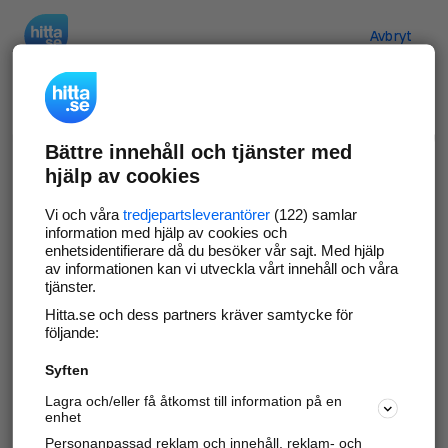
Hitta.se
Avbryt
Verifiera ditt företag
Bättre innehåll och tjänster med
Gör som
69 529
företag
- ta kontroll över din
hjälp av cookies
företagssida på hitta.se och syns bättre mot
kunder i ditt närområde. Helt kostnadsfritt.
Vi och våra
tredjepartsleverantörer
(122) samlar
information med hjälp av cookies och
enhetsidentifierare då du besöker vår sajt. Med hjälp
av informationen kan vi utveckla vårt innehåll och våra
tjänster.
Uppdatera din företagsinformation
Hitta.se och dess partners kräver samtycke för
Svara på och hantera dina omdömen
följande:
Syften
Gå vidare
Lagra och/eller få åtkomst till information på en
enhet
Personanpassad reklam och innehåll, reklam- och