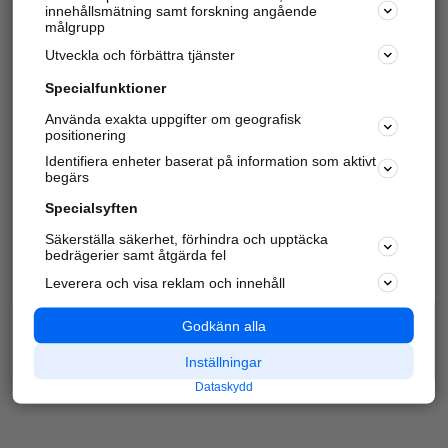
innehållsmätning samt forskning angående
Har du redan verifierat ditt företag?
Logga in
målgrupp
Utveckla och förbättra tjänster
Specialfunktioner
Varje vecka besöker du och
4 miljoner
andra
Använda exakta uppgifter om geografisk
positionering
härliga användare oss för att hitta rätt lokal
information om företag, privatpersoner och
Identifiera enheter baserat på information som aktivt
platser.
begärs
Specialsyften
Säkerställa säkerhet, förhindra och upptäcka
bedrägerier samt åtgärda fel
Leverera och visa reklam och innehåll
Godkänn alla
Inställningar
Dataskydd