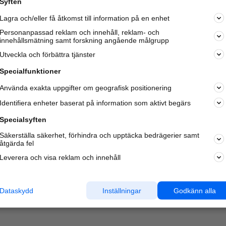
Syften
Lagra och/eller få åtkomst till information på en enhet
Personanpassad reklam och innehåll, reklam- och
innehållsmätning samt forskning angående målgrupp
Varje vecka besöker du och
4 miljoner
andra härliga användar
Utveckla och förbättra tjänster
oss för att hitta rätt lokal information om företag,
privatpersoner och platser.
Specialfunktioner
Använda exakta uppgifter om geografisk positionering
Identifiera enheter baserat på information som aktivt begärs
Specialsyften
Säkerställa säkerhet, förhindra och upptäcka bedrägerier samt
åtgärda fel
Leverera och visa reklam och innehåll
Dataskydd
Inställningar
Godkänn alla