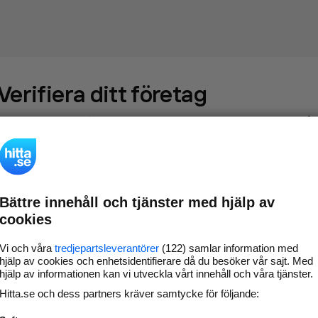
Verifiera ditt företag
Gör som
69 572
företag
- ta kontroll över din företagssida på
hitta.se och syns bättre mot kunder i ditt närområde. Helt
kostnadsfritt.
Bättre innehåll och tjänster med hjälp av
Uppdatera din
Svara på och hantera dina
cookies
företagsinformation
omdömen
Gå vidare
Vi och våra
tredjepartsleverantörer
(122) samlar information med
hjälp av cookies och enhetsidentifierare då du besöker vår sajt. Med
hjälp av informationen kan vi utveckla vårt innehåll och våra tjänster.
Hitta.se och dess partners kräver samtycke för följande:
Har du redan verifierat ditt företag?
Logga in