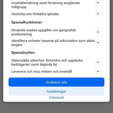
innehållsmätning samt forskning angående
Har du redan verifierat ditt företag?
Logga in
målgrupp
Utveckla och förbättra tjänster
Specialfunktioner
Varje vecka besöker du och
4 miljoner
andra
Använda exakta uppgifter om geografisk
positionering
härliga användare oss för att hitta rätt lokal
information om företag, privatpersoner och
Identifiera enheter baserat på information som aktivt
platser.
begärs
Specialsyften
Säkerställa säkerhet, förhindra och upptäcka
bedrägerier samt åtgärda fel
Leverera och visa reklam och innehåll
Godkänn alla
Inställningar
Dataskydd