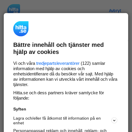
Hitta.se
Avbryt
Verifiera ditt företag
Bättre innehåll och tjänster med
Gör som
69 539
företag
- ta kontroll över din
hjälp av cookies
företagssida på hitta.se och syns bättre mot
kunder i ditt närområde. Helt kostnadsfritt.
Vi och våra
tredjepartsleverantörer
(122) samlar
information med hjälp av cookies och
enhetsidentifierare då du besöker vår sajt. Med hjälp
av informationen kan vi utveckla vårt innehåll och våra
tjänster.
Uppdatera din företagsinformation
Hitta.se och dess partners kräver samtycke för
Svara på och hantera dina omdömen
följande:
Syften
Gå vidare
Lagra och/eller få åtkomst till information på en
enhet
Personanpassad reklam och innehåll, reklam- och