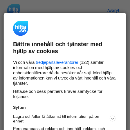
Hitta.se
Avbryt
Verifiera ditt företag
Bättre innehåll och tjänster med
Gör som
69 529
företag
- ta kontroll över din
hjälp av cookies
företagssida på hitta.se och syns bättre mot
kunder i ditt närområde. Helt kostnadsfritt.
Vi och våra
tredjepartsleverantörer
(122) samlar
information med hjälp av cookies och
enhetsidentifierare då du besöker vår sajt. Med hjälp
av informationen kan vi utveckla vårt innehåll och våra
tjänster.
Uppdatera din företagsinformation
Hitta.se och dess partners kräver samtycke för
Svara på och hantera dina omdömen
följande:
Syften
Gå vidare
Lagra och/eller få åtkomst till information på en
enhet
Personanpassad reklam och innehåll, reklam- och