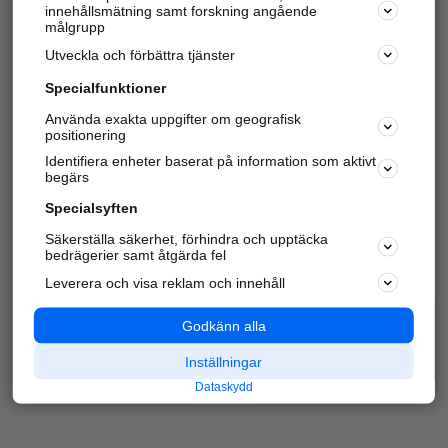
innehållsmätning samt forskning angående
Har du redan verifierat ditt företag?
Logga in
målgrupp
Utveckla och förbättra tjänster
Specialfunktioner
Varje vecka besöker du och
4 miljoner
andra
Använda exakta uppgifter om geografisk
positionering
härliga användare oss för att hitta rätt lokal
information om företag, privatpersoner och
Identifiera enheter baserat på information som aktivt
platser.
begärs
Specialsyften
Säkerställa säkerhet, förhindra och upptäcka
bedrägerier samt åtgärda fel
Leverera och visa reklam och innehåll
Godkänn alla
Inställningar
Dataskydd