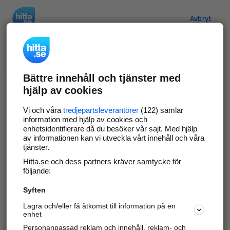
Hitta.se
Avbryt
Verifiera ditt företag
Bättre innehåll och tjänster med
Gör som
69 550
företag
- ta kontroll över din
hjälp av cookies
företagssida på hitta.se och syns bättre mot
kunder i ditt närområde. Helt kostnadsfritt.
Vi och våra
tredjepartsleverantörer
(122) samlar
information med hjälp av cookies och
enhetsidentifierare då du besöker vår sajt. Med hjälp
av informationen kan vi utveckla vårt innehåll och våra
tjänster.
Uppdatera din företagsinformation
Hitta.se och dess partners kräver samtycke för
Svara på och hantera dina omdömen
följande:
Syften
Gå vidare
Lagra och/eller få åtkomst till information på en
enhet
Personanpassad reklam och innehåll, reklam- och