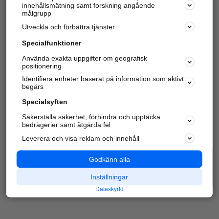
innehållsmätning samt forskning angående
Har du redan verifierat ditt företag?
Logga in
målgrupp
Utveckla och förbättra tjänster
Specialfunktioner
Varje vecka besöker du och
4 miljoner
andra
Använda exakta uppgifter om geografisk
positionering
härliga användare oss för att hitta rätt lokal
information om företag, privatpersoner och
Identifiera enheter baserat på information som aktivt
platser.
begärs
Specialsyften
Säkerställa säkerhet, förhindra och upptäcka
bedrägerier samt åtgärda fel
Leverera och visa reklam och innehåll
Godkänn alla
Inställningar
Dataskydd