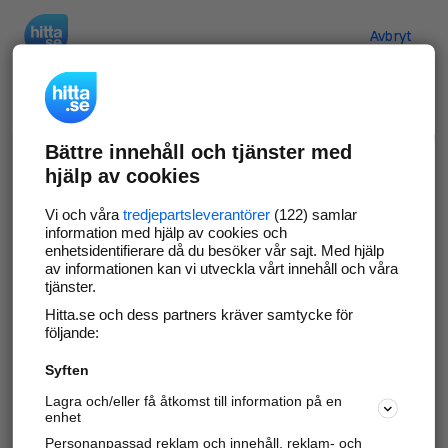
Hitta.se
Avbryt
Verifiera ditt företag
Bättre innehåll och tjänster med
Gör som
69 541
företag
- ta kontroll över din
hjälp av cookies
företagssida på hitta.se och syns bättre mot
kunder i ditt närområde. Helt kostnadsfritt.
Vi och våra
tredjepartsleverantörer
(122) samlar
information med hjälp av cookies och
enhetsidentifierare då du besöker vår sajt. Med hjälp
av informationen kan vi utveckla vårt innehåll och våra
tjänster.
Uppdatera din företagsinformation
Hitta.se och dess partners kräver samtycke för
Svara på och hantera dina omdömen
följande:
Syften
Gå vidare
Lagra och/eller få åtkomst till information på en
enhet
Personanpassad reklam och innehåll, reklam- och