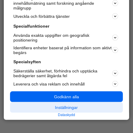
innehållsmätning samt forskning angående
Har du redan verifierat ditt företag?
Logga in
målgrupp
Utveckla och förbättra tjänster
Specialfunktioner
Varje vecka besöker du och
4 miljoner
andra
Använda exakta uppgifter om geografisk
positionering
härliga användare oss för att hitta rätt lokal
information om företag, privatpersoner och
Identifiera enheter baserat på information som aktivt
platser.
begärs
Specialsyften
Säkerställa säkerhet, förhindra och upptäcka
bedrägerier samt åtgärda fel
Leverera och visa reklam och innehåll
Godkänn alla
Inställningar
Dataskydd