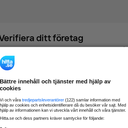
Verifiera ditt företag
Gör som
69 558
företag
- ta kontroll över din företagssida på
hitta.se och syns bättre mot kunder i ditt närområde. Helt
kostnadsfritt.
Bättre innehåll och tjänster med hjälp av
Uppdatera din
Svara på och hantera dina
cookies
företagsinformation
omdömen
Gå vidare
Vi och våra
tredjepartsleverantörer
(122) samlar information med
hjälp av cookies och enhetsidentifierare då du besöker vår sajt. Med
hjälp av informationen kan vi utveckla vårt innehåll och våra tjänster.
Hitta.se och dess partners kräver samtycke för följande:
Har du redan verifierat ditt företag?
Logga in