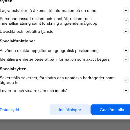
Syften
Lagra och/eller få åtkomst till information på en enhet
Personanpassad reklam och innehåll, reklam- och
innehållsmätning samt forskning angående målgrupp
Varje vecka besöker du och
4 miljoner
andra härliga användar
Utveckla och förbättra tjänster
oss för att hitta rätt lokal information om företag,
privatpersoner och platser.
Specialfunktioner
Använda exakta uppgifter om geografisk positionering
Identifiera enheter baserat på information som aktivt begärs
Specialsyften
Säkerställa säkerhet, förhindra och upptäcka bedrägerier samt
åtgärda fel
Leverera och visa reklam och innehåll
Dataskydd
Inställningar
Godkänn alla