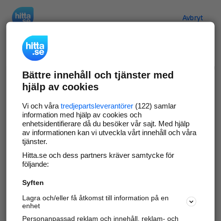
Hitta.se
Avbryt
Verifiera ditt företag
Bättre innehåll och tjänster med
Gör som
69 549
företag
- ta kontroll över din
hjälp av cookies
företagssida på hitta.se och syns bättre mot
kunder i ditt närområde. Helt kostnadsfritt.
Vi och våra
tredjepartsleverantörer
(122) samlar
information med hjälp av cookies och
enhetsidentifierare då du besöker vår sajt. Med hjälp
av informationen kan vi utveckla vårt innehåll och våra
tjänster.
Uppdatera din företagsinformation
Hitta.se och dess partners kräver samtycke för
Svara på och hantera dina omdömen
följande:
Syften
Gå vidare
Lagra och/eller få åtkomst till information på en
enhet
Personanpassad reklam och innehåll, reklam- och