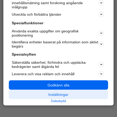
innehållsmätning samt forskning angående
Har du redan verifierat ditt företag?
Logga in
målgrupp
Utveckla och förbättra tjänster
Specialfunktioner
Varje vecka besöker du och
4 miljoner
andra
Använda exakta uppgifter om geografisk
positionering
härliga användare oss för att hitta rätt lokal
information om företag, privatpersoner och
Identifiera enheter baserat på information som aktivt
platser.
begärs
Specialsyften
Säkerställa säkerhet, förhindra och upptäcka
bedrägerier samt åtgärda fel
Leverera och visa reklam och innehåll
Godkänn alla
Inställningar
Dataskydd