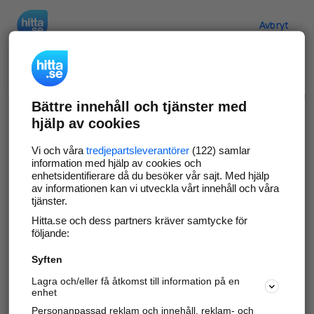
Hitta.se
Avbryt
Verifiera ditt företag
Bättre innehåll och tjänster med
Gör som
69 574
företag
- ta kontroll över din
hjälp av cookies
företagssida på hitta.se och syns bättre mot
kunder i ditt närområde. Helt kostnadsfritt.
Vi och våra
tredjepartsleverantörer
(122) samlar
information med hjälp av cookies och
enhetsidentifierare då du besöker vår sajt. Med hjälp
av informationen kan vi utveckla vårt innehåll och våra
tjänster.
Uppdatera din företagsinformation
Hitta.se och dess partners kräver samtycke för
Svara på och hantera dina omdömen
följande:
Syften
Gå vidare
Lagra och/eller få åtkomst till information på en
enhet
Personanpassad reklam och innehåll, reklam- och