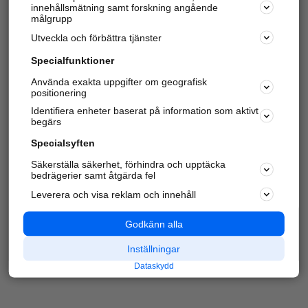
innehållsmätning samt forskning angående
Har du redan verifierat ditt företag?
Logga in
målgrupp
Utveckla och förbättra tjänster
Specialfunktioner
Varje vecka besöker du och
4 miljoner
andra
Använda exakta uppgifter om geografisk
positionering
härliga användare oss för att hitta rätt lokal
information om företag, privatpersoner och
Identifiera enheter baserat på information som aktivt
platser.
begärs
Specialsyften
Säkerställa säkerhet, förhindra och upptäcka
bedrägerier samt åtgärda fel
Leverera och visa reklam och innehåll
Godkänn alla
Inställningar
Dataskydd