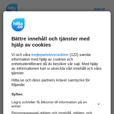
Hitta.se
Avbryt
Verifiera ditt företag
Bättre innehåll och tjänster med
Gör som
69 566
företag
- ta kontroll över din
hjälp av cookies
företagssida på hitta.se och syns bättre mot
kunder i ditt närområde. Helt kostnadsfritt.
Vi och våra
tredjepartsleverantörer
(122) samlar
information med hjälp av cookies och
enhetsidentifierare då du besöker vår sajt. Med hjälp
av informationen kan vi utveckla vårt innehåll och våra
tjänster.
Uppdatera din företagsinformation
Hitta.se och dess partners kräver samtycke för
Svara på och hantera dina omdömen
följande:
Syften
Gå vidare
Lagra och/eller få åtkomst till information på en
enhet
Personanpassad reklam och innehåll, reklam- och