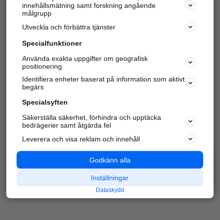
innehållsmätning samt forskning angående
Har du redan verifierat ditt företag?
Logga in
målgrupp
Utveckla och förbättra tjänster
Specialfunktioner
Varje vecka besöker du och
4 miljoner
andra
Använda exakta uppgifter om geografisk
positionering
härliga användare oss för att hitta rätt lokal
information om företag, privatpersoner och
Identifiera enheter baserat på information som aktivt
platser.
begärs
Specialsyften
Säkerställa säkerhet, förhindra och upptäcka
bedrägerier samt åtgärda fel
Leverera och visa reklam och innehåll
Godkänn alla
Inställningar
Dataskydd