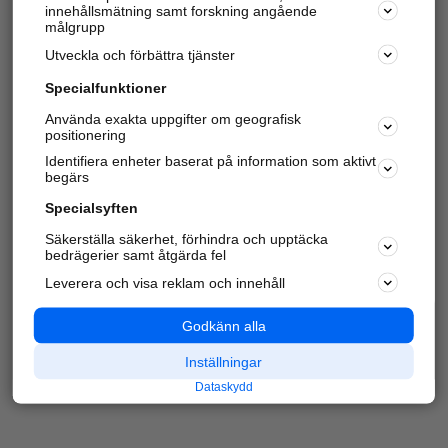
innehållsmätning samt forskning angående
Har du redan verifierat ditt företag?
Logga in
målgrupp
Utveckla och förbättra tjänster
Specialfunktioner
Varje vecka besöker du och
4 miljoner
andra
Använda exakta uppgifter om geografisk
positionering
härliga användare oss för att hitta rätt lokal
information om företag, privatpersoner och
Identifiera enheter baserat på information som aktivt
platser.
begärs
Specialsyften
Säkerställa säkerhet, förhindra och upptäcka
bedrägerier samt åtgärda fel
Leverera och visa reklam och innehåll
Godkänn alla
Inställningar
Dataskydd