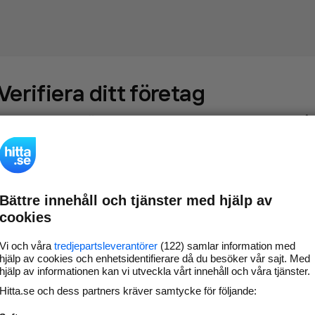
Verifiera ditt företag
Gör som
69 546
företag
- ta kontroll över din företagssida på
hitta.se och syns bättre mot kunder i ditt närområde. Helt
kostnadsfritt.
Bättre innehåll och tjänster med hjälp av
Uppdatera din
Svara på och hantera dina
cookies
företagsinformation
omdömen
Gå vidare
Vi och våra
tredjepartsleverantörer
(122) samlar information med
hjälp av cookies och enhetsidentifierare då du besöker vår sajt. Med
hjälp av informationen kan vi utveckla vårt innehåll och våra tjänster.
Hitta.se och dess partners kräver samtycke för följande:
Har du redan verifierat ditt företag?
Logga in