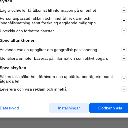
Syften
Lagra och/eller få åtkomst till information på en enhet
Personanpassad reklam och innehåll, reklam- och
innehållsmätning samt forskning angående målgrupp
Varje vecka besöker du och
4 miljoner
andra härliga användar
Utveckla och förbättra tjänster
oss för att hitta rätt lokal information om företag,
privatpersoner och platser.
Specialfunktioner
Använda exakta uppgifter om geografisk positionering
Identifiera enheter baserat på information som aktivt begärs
Specialsyften
Säkerställa säkerhet, förhindra och upptäcka bedrägerier samt
åtgärda fel
Leverera och visa reklam och innehåll
Dataskydd
Inställningar
Godkänn alla