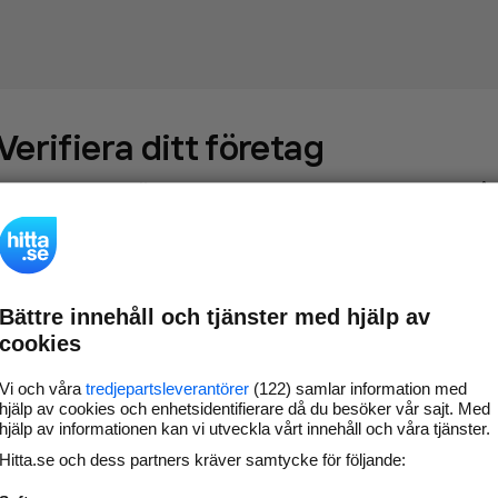
Verifiera ditt företag
Gör som
69 550
företag
- ta kontroll över din företagssida på
hitta.se och syns bättre mot kunder i ditt närområde. Helt
kostnadsfritt.
Bättre innehåll och tjänster med hjälp av
Uppdatera din
Svara på och hantera dina
cookies
företagsinformation
omdömen
Gå vidare
Vi och våra
tredjepartsleverantörer
(122) samlar information med
hjälp av cookies och enhetsidentifierare då du besöker vår sajt. Med
hjälp av informationen kan vi utveckla vårt innehåll och våra tjänster.
Hitta.se och dess partners kräver samtycke för följande:
Har du redan verifierat ditt företag?
Logga in