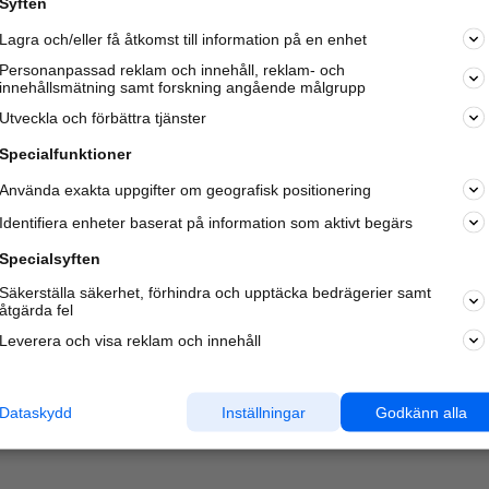
Syften
Lagra och/eller få åtkomst till information på en enhet
Personanpassad reklam och innehåll, reklam- och
innehållsmätning samt forskning angående målgrupp
Varje vecka besöker du och
4 miljoner
andra härliga användar
Utveckla och förbättra tjänster
oss för att hitta rätt lokal information om företag,
privatpersoner och platser.
Specialfunktioner
Använda exakta uppgifter om geografisk positionering
Identifiera enheter baserat på information som aktivt begärs
Specialsyften
Säkerställa säkerhet, förhindra och upptäcka bedrägerier samt
åtgärda fel
Leverera och visa reklam och innehåll
Dataskydd
Inställningar
Godkänn alla