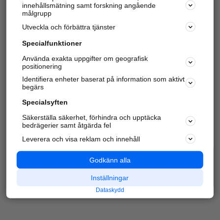
innehållsmätning samt forskning angående
Har du redan verifierat ditt företag?
Logga in
målgrupp
Utveckla och förbättra tjänster
Specialfunktioner
Varje vecka besöker du och
4 miljoner
andra
Använda exakta uppgifter om geografisk
positionering
härliga användare oss för att hitta rätt lokal
information om företag, privatpersoner och
Identifiera enheter baserat på information som aktivt
platser.
begärs
Specialsyften
Säkerställa säkerhet, förhindra och upptäcka
bedrägerier samt åtgärda fel
Leverera och visa reklam och innehåll
Godkänn alla
Inställningar
Dataskydd