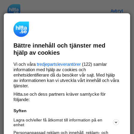
Hitta.se
Avbryt
Verifiera ditt företag
Bättre innehåll och tjänster med
Gör som
69 573
företag
- ta kontroll över din
hjälp av cookies
företagssida på hitta.se och syns bättre mot
kunder i ditt närområde. Helt kostnadsfritt.
Vi och våra
tredjepartsleverantörer
(122) samlar
information med hjälp av cookies och
enhetsidentifierare då du besöker vår sajt. Med hjälp
av informationen kan vi utveckla vårt innehåll och våra
tjänster.
Uppdatera din företagsinformation
Hitta.se och dess partners kräver samtycke för
Svara på och hantera dina omdömen
följande:
Syften
Gå vidare
Lagra och/eller få åtkomst till information på en
enhet
Personanpassad reklam och innehåll, reklam- och