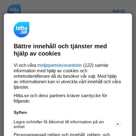
Hitta.se
Avbryt
Verifiera ditt företag
Bättre innehåll och tjänster med
Gör som
69 532
företag
- ta kontroll över din
hjälp av cookies
företagssida på hitta.se och syns bättre mot
kunder i ditt närområde. Helt kostnadsfritt.
Vi och våra
tredjepartsleverantörer
(122) samlar
information med hjälp av cookies och
enhetsidentifierare då du besöker vår sajt. Med hjälp
av informationen kan vi utveckla vårt innehåll och våra
tjänster.
Uppdatera din företagsinformation
Hitta.se och dess partners kräver samtycke för
Svara på och hantera dina omdömen
följande:
Syften
Gå vidare
Lagra och/eller få åtkomst till information på en
enhet
Personanpassad reklam och innehåll, reklam- och