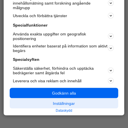
innehållsmätning samt forskning angående
Har du redan verifierat ditt företag?
Logga in
målgrupp
Utveckla och förbättra tjänster
Specialfunktioner
Varje vecka besöker du och
4 miljoner
andra
Använda exakta uppgifter om geografisk
positionering
härliga användare oss för att hitta rätt lokal
information om företag, privatpersoner och
Identifiera enheter baserat på information som aktivt
platser.
begärs
Specialsyften
Säkerställa säkerhet, förhindra och upptäcka
bedrägerier samt åtgärda fel
Leverera och visa reklam och innehåll
Godkänn alla
Inställningar
Dataskydd