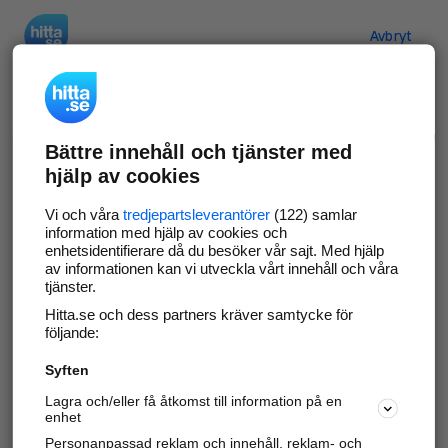
Hitta.se
Avbryt
Verifiera ditt företag
Bättre innehåll och tjänster med
Gör som
69 551
företag
- ta kontroll över din
hjälp av cookies
företagssida på hitta.se och syns bättre mot
kunder i ditt närområde. Helt kostnadsfritt.
Vi och våra
tredjepartsleverantörer
(122) samlar
information med hjälp av cookies och
enhetsidentifierare då du besöker vår sajt. Med hjälp
av informationen kan vi utveckla vårt innehåll och våra
tjänster.
Uppdatera din företagsinformation
Hitta.se och dess partners kräver samtycke för
Svara på och hantera dina omdömen
följande:
Syften
Gå vidare
Lagra och/eller få åtkomst till information på en
enhet
Personanpassad reklam och innehåll, reklam- och