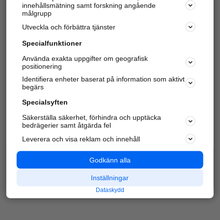
innehållsmätning samt forskning angående
Har du redan verifierat ditt företag?
Logga in
målgrupp
Utveckla och förbättra tjänster
Specialfunktioner
Varje vecka besöker du och
4 miljoner
andra
Använda exakta uppgifter om geografisk
positionering
härliga användare oss för att hitta rätt lokal
information om företag, privatpersoner och
Identifiera enheter baserat på information som aktivt
platser.
begärs
Specialsyften
Säkerställa säkerhet, förhindra och upptäcka
bedrägerier samt åtgärda fel
Leverera och visa reklam och innehåll
Godkänn alla
Inställningar
Dataskydd