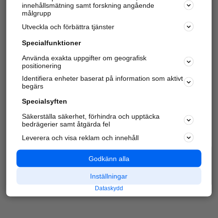
innehållsmätning samt forskning angående
Har du redan verifierat ditt företag?
Logga in
målgrupp
Utveckla och förbättra tjänster
Specialfunktioner
Varje vecka besöker du och
4 miljoner
andra
Använda exakta uppgifter om geografisk
positionering
härliga användare oss för att hitta rätt lokal
information om företag, privatpersoner och
Identifiera enheter baserat på information som aktivt
platser.
begärs
Specialsyften
Säkerställa säkerhet, förhindra och upptäcka
bedrägerier samt åtgärda fel
Leverera och visa reklam och innehåll
Godkänn alla
Inställningar
Dataskydd