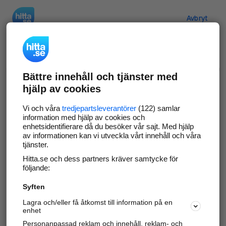
Hitta.se
Avbryt
Verifiera ditt företag
Bättre innehåll och tjänster med
Gör som
69 541
företag
- ta kontroll över din
hjälp av cookies
företagssida på hitta.se och syns bättre mot
kunder i ditt närområde. Helt kostnadsfritt.
Vi och våra
tredjepartsleverantörer
(122) samlar
information med hjälp av cookies och
enhetsidentifierare då du besöker vår sajt. Med hjälp
av informationen kan vi utveckla vårt innehåll och våra
tjänster.
Uppdatera din företagsinformation
Hitta.se och dess partners kräver samtycke för
Svara på och hantera dina omdömen
följande:
Syften
Gå vidare
Lagra och/eller få åtkomst till information på en
enhet
Personanpassad reklam och innehåll, reklam- och