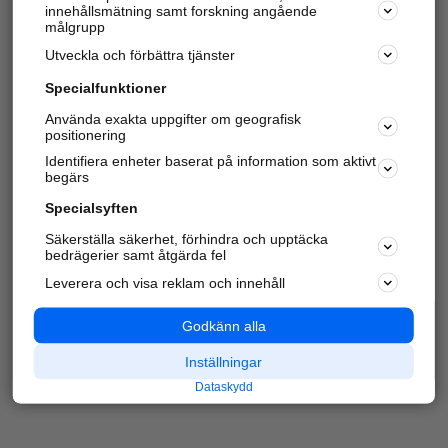
innehållsmätning samt forskning angående
Har du redan verifierat ditt företag?
Logga in
målgrupp
Utveckla och förbättra tjänster
Specialfunktioner
Varje vecka besöker du och
4 miljoner
andra
Använda exakta uppgifter om geografisk
positionering
härliga användare oss för att hitta rätt lokal
information om företag, privatpersoner och
Identifiera enheter baserat på information som aktivt
platser.
begärs
Specialsyften
Säkerställa säkerhet, förhindra och upptäcka
bedrägerier samt åtgärda fel
Leverera och visa reklam och innehåll
Godkänn alla
Inställningar
Dataskydd