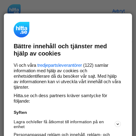
Hitta.se
Avbryt
Verifiera ditt företag
Bättre innehåll och tjänster med
Gör som
69 551
företag
- ta kontroll över din
hjälp av cookies
företagssida på hitta.se och syns bättre mot
kunder i ditt närområde. Helt kostnadsfritt.
Vi och våra
tredjepartsleverantörer
(122) samlar
information med hjälp av cookies och
enhetsidentifierare då du besöker vår sajt. Med hjälp
av informationen kan vi utveckla vårt innehåll och våra
tjänster.
Uppdatera din företagsinformation
Hitta.se och dess partners kräver samtycke för
Svara på och hantera dina omdömen
följande:
Syften
Gå vidare
Lagra och/eller få åtkomst till information på en
enhet
Personanpassad reklam och innehåll, reklam- och