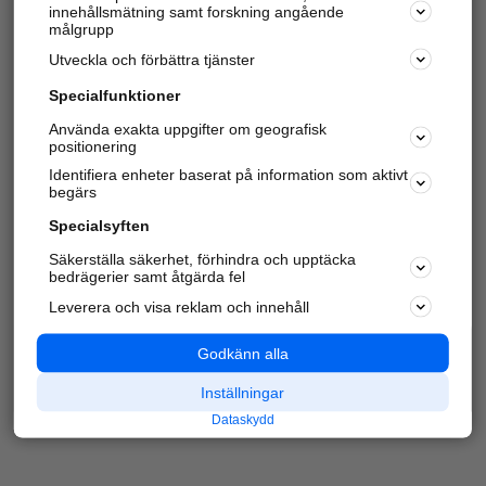
innehållsmätning samt forskning angående
Har du redan verifierat ditt företag?
Logga in
målgrupp
Utveckla och förbättra tjänster
Specialfunktioner
Varje vecka besöker du och
4 miljoner
andra
Använda exakta uppgifter om geografisk
positionering
härliga användare oss för att hitta rätt lokal
information om företag, privatpersoner och
Identifiera enheter baserat på information som aktivt
platser.
begärs
Specialsyften
Säkerställa säkerhet, förhindra och upptäcka
bedrägerier samt åtgärda fel
Leverera och visa reklam och innehåll
Godkänn alla
Inställningar
Dataskydd