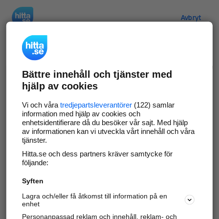
Hitta.se
Avbryt
Verifiera ditt företag
Bättre innehåll och tjänster med
Gör som
69 538
företag
- ta kontroll över din
hjälp av cookies
företagssida på hitta.se och syns bättre mot
kunder i ditt närområde. Helt kostnadsfritt.
Vi och våra
tredjepartsleverantörer
(122) samlar
information med hjälp av cookies och
enhetsidentifierare då du besöker vår sajt. Med hjälp
av informationen kan vi utveckla vårt innehåll och våra
tjänster.
Uppdatera din företagsinformation
Hitta.se och dess partners kräver samtycke för
Svara på och hantera dina omdömen
följande:
Syften
Gå vidare
Lagra och/eller få åtkomst till information på en
enhet
Personanpassad reklam och innehåll, reklam- och