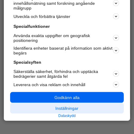
innehållsmätning samt forskning angående
Har du redan verifierat ditt företag?
Logga in
målgrupp
Utveckla och förbättra tjänster
Specialfunktioner
Varje vecka besöker du och
4 miljoner
andra
Använda exakta uppgifter om geografisk
positionering
härliga användare oss för att hitta rätt lokal
information om företag, privatpersoner och
Identifiera enheter baserat på information som aktivt
platser.
begärs
Specialsyften
Säkerställa säkerhet, förhindra och upptäcka
bedrägerier samt åtgärda fel
Leverera och visa reklam och innehåll
Godkänn alla
Inställningar
Dataskydd