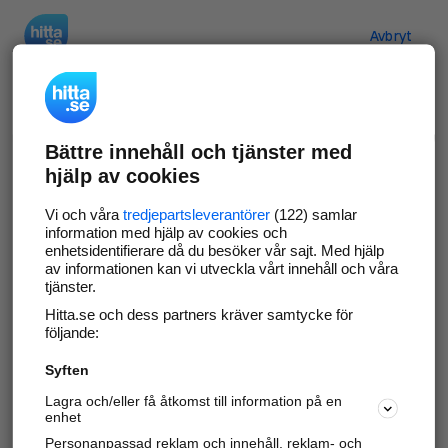
Hitta.se
Avbryt
Verifiera ditt företag
Bättre innehåll och tjänster med
Gör som
69 549
företag
- ta kontroll över din
hjälp av cookies
företagssida på hitta.se och syns bättre mot
kunder i ditt närområde. Helt kostnadsfritt.
Vi och våra
tredjepartsleverantörer
(122) samlar
information med hjälp av cookies och
enhetsidentifierare då du besöker vår sajt. Med hjälp
av informationen kan vi utveckla vårt innehåll och våra
tjänster.
Uppdatera din företagsinformation
Hitta.se och dess partners kräver samtycke för
Svara på och hantera dina omdömen
följande:
Syften
Gå vidare
Lagra och/eller få åtkomst till information på en
enhet
Personanpassad reklam och innehåll, reklam- och