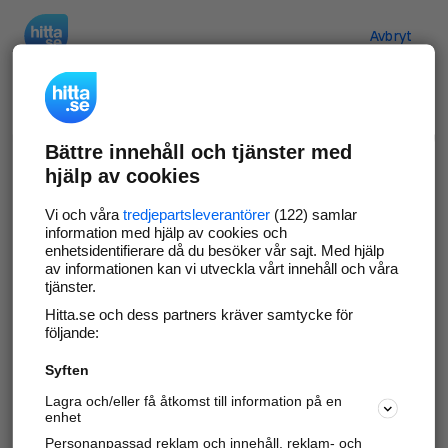
Hitta.se
Avbryt
Verifiera ditt företag
Bättre innehåll och tjänster med
Gör som
69 552
företag
- ta kontroll över din
hjälp av cookies
företagssida på hitta.se och syns bättre mot
kunder i ditt närområde. Helt kostnadsfritt.
Vi och våra
tredjepartsleverantörer
(122) samlar
information med hjälp av cookies och
enhetsidentifierare då du besöker vår sajt. Med hjälp
av informationen kan vi utveckla vårt innehåll och våra
tjänster.
Uppdatera din företagsinformation
Hitta.se och dess partners kräver samtycke för
Svara på och hantera dina omdömen
följande:
Syften
Gå vidare
Lagra och/eller få åtkomst till information på en
enhet
Personanpassad reklam och innehåll, reklam- och