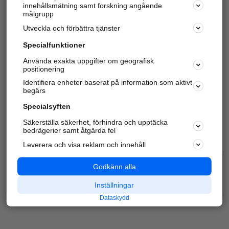
innehållsmätning samt forskning angående
Har du redan verifierat ditt företag?
Logga in
målgrupp
Utveckla och förbättra tjänster
Specialfunktioner
Varje vecka besöker du och
4 miljoner
andra
Använda exakta uppgifter om geografisk
positionering
härliga användare oss för att hitta rätt lokal
information om företag, privatpersoner och
Identifiera enheter baserat på information som aktivt
platser.
begärs
Specialsyften
Säkerställa säkerhet, förhindra och upptäcka
bedrägerier samt åtgärda fel
Leverera och visa reklam och innehåll
Godkänn alla
Inställningar
Dataskydd