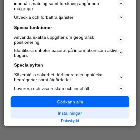
innehållsmätning samt forskning angående
Har du redan verifierat ditt företag?
Logga in
målgrupp
Utveckla och förbättra tjänster
Specialfunktioner
Varje vecka besöker du och
4 miljoner
andra
Använda exakta uppgifter om geografisk
positionering
härliga användare oss för att hitta rätt lokal
information om företag, privatpersoner och
Identifiera enheter baserat på information som aktivt
platser.
begärs
Specialsyften
Säkerställa säkerhet, förhindra och upptäcka
bedrägerier samt åtgärda fel
Leverera och visa reklam och innehåll
Godkänn alla
Inställningar
Dataskydd