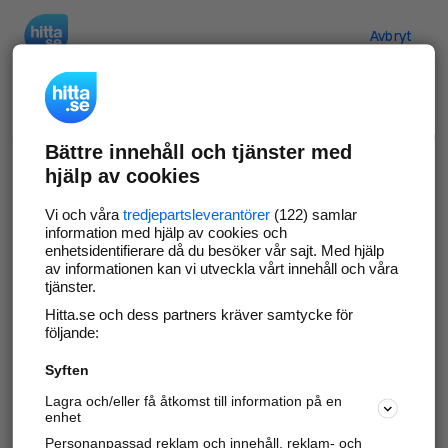
Hitta.se
Avbryt
Verifiera ditt företag
Bättre innehåll och tjänster med
Gör som
69 569
företag
- ta kontroll över din
hjälp av cookies
företagssida på hitta.se och syns bättre mot
kunder i ditt närområde. Helt kostnadsfritt.
Vi och våra
tredjepartsleverantörer
(122) samlar
information med hjälp av cookies och
enhetsidentifierare då du besöker vår sajt. Med hjälp
av informationen kan vi utveckla vårt innehåll och våra
tjänster.
Uppdatera din företagsinformation
Hitta.se och dess partners kräver samtycke för
Svara på och hantera dina omdömen
följande:
Syften
Gå vidare
Lagra och/eller få åtkomst till information på en
enhet
Personanpassad reklam och innehåll, reklam- och