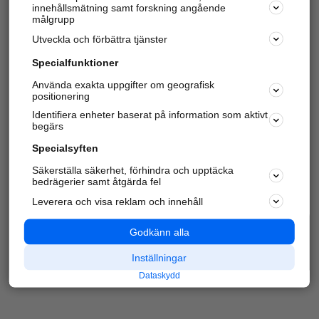
innehållsmätning samt forskning angående
Har du redan verifierat ditt företag?
Logga in
målgrupp
Utveckla och förbättra tjänster
Specialfunktioner
Varje vecka besöker du och
4 miljoner
andra
Använda exakta uppgifter om geografisk
positionering
härliga användare oss för att hitta rätt lokal
information om företag, privatpersoner och
Identifiera enheter baserat på information som aktivt
platser.
begärs
Specialsyften
Säkerställa säkerhet, förhindra och upptäcka
bedrägerier samt åtgärda fel
Leverera och visa reklam och innehåll
Godkänn alla
Inställningar
Dataskydd