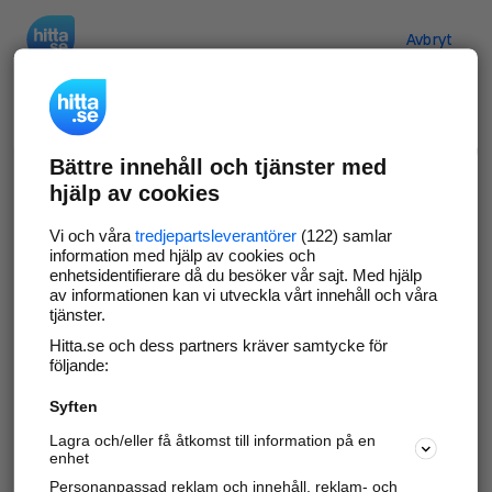
Hitta.se
Avbryt
Verifiera ditt företag
Bättre innehåll och tjänster med
Gör som
69 569
företag
- ta kontroll över din
hjälp av cookies
företagssida på hitta.se och syns bättre mot
kunder i ditt närområde. Helt kostnadsfritt.
Vi och våra
tredjepartsleverantörer
(122) samlar
information med hjälp av cookies och
enhetsidentifierare då du besöker vår sajt. Med hjälp
av informationen kan vi utveckla vårt innehåll och våra
tjänster.
Uppdatera din företagsinformation
Hitta.se och dess partners kräver samtycke för
Svara på och hantera dina omdömen
följande:
Syften
Gå vidare
Lagra och/eller få åtkomst till information på en
enhet
Personanpassad reklam och innehåll, reklam- och