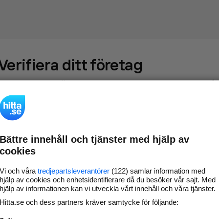
Verifiera ditt företag
Gör som
69 549
företag
- ta kontroll över din företagssida på
hitta.se och syns bättre mot kunder i ditt närområde. Helt
kostnadsfritt.
Bättre innehåll och tjänster med hjälp av
Uppdatera din
Svara på och hantera dina
cookies
företagsinformation
omdömen
Gå vidare
Vi och våra
tredjepartsleverantörer
(122) samlar information med
hjälp av cookies och enhetsidentifierare då du besöker vår sajt. Med
hjälp av informationen kan vi utveckla vårt innehåll och våra tjänster.
Hitta.se och dess partners kräver samtycke för följande:
Har du redan verifierat ditt företag?
Logga in