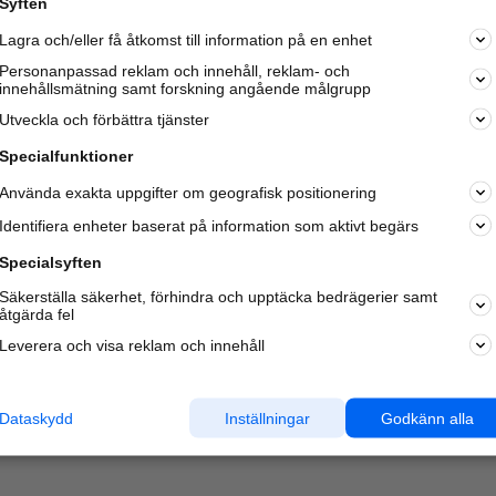
Syften
Lagra och/eller få åtkomst till information på en enhet
Personanpassad reklam och innehåll, reklam- och
innehållsmätning samt forskning angående målgrupp
Varje vecka besöker du och
4 miljoner
andra härliga användar
Utveckla och förbättra tjänster
oss för att hitta rätt lokal information om företag,
privatpersoner och platser.
Specialfunktioner
Använda exakta uppgifter om geografisk positionering
Identifiera enheter baserat på information som aktivt begärs
Specialsyften
Säkerställa säkerhet, förhindra och upptäcka bedrägerier samt
åtgärda fel
Leverera och visa reklam och innehåll
Dataskydd
Inställningar
Godkänn alla