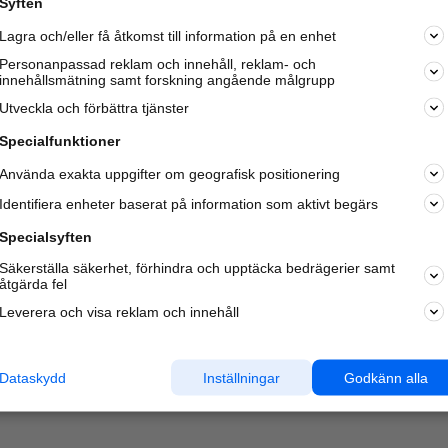
Syften
Lagra och/eller få åtkomst till information på en enhet
Personanpassad reklam och innehåll, reklam- och
innehållsmätning samt forskning angående målgrupp
Varje vecka besöker du och
4 miljoner
andra härliga användar
Utveckla och förbättra tjänster
oss för att hitta rätt lokal information om företag,
privatpersoner och platser.
Specialfunktioner
Använda exakta uppgifter om geografisk positionering
Identifiera enheter baserat på information som aktivt begärs
Specialsyften
Säkerställa säkerhet, förhindra och upptäcka bedrägerier samt
åtgärda fel
Leverera och visa reklam och innehåll
Dataskydd
Inställningar
Godkänn alla