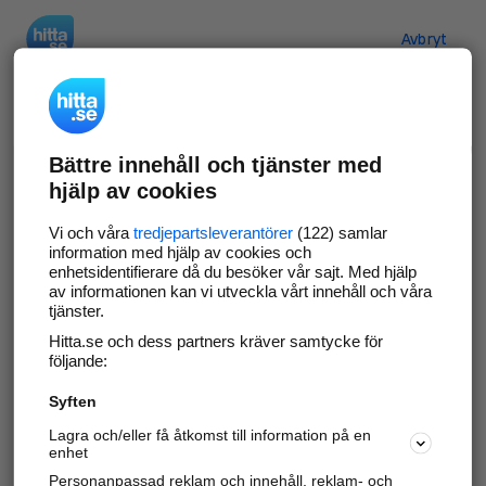
Hitta.se
Avbryt
Verifiera ditt företag
Bättre innehåll och tjänster med
Gör som
69 545
företag
- ta kontroll över din
hjälp av cookies
företagssida på hitta.se och syns bättre mot
kunder i ditt närområde. Helt kostnadsfritt.
Vi och våra
tredjepartsleverantörer
(122) samlar
information med hjälp av cookies och
enhetsidentifierare då du besöker vår sajt. Med hjälp
av informationen kan vi utveckla vårt innehåll och våra
tjänster.
Uppdatera din företagsinformation
Hitta.se och dess partners kräver samtycke för
Svara på och hantera dina omdömen
följande:
Syften
Gå vidare
Lagra och/eller få åtkomst till information på en
enhet
Personanpassad reklam och innehåll, reklam- och