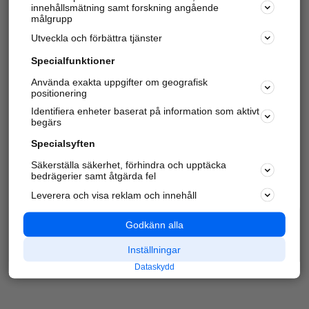
innehållsmätning samt forskning angående
Har du redan verifierat ditt företag?
Logga in
målgrupp
Utveckla och förbättra tjänster
Specialfunktioner
Varje vecka besöker du och
4 miljoner
andra
Använda exakta uppgifter om geografisk
positionering
härliga användare oss för att hitta rätt lokal
information om företag, privatpersoner och
Identifiera enheter baserat på information som aktivt
platser.
begärs
Specialsyften
Säkerställa säkerhet, förhindra och upptäcka
bedrägerier samt åtgärda fel
Leverera och visa reklam och innehåll
Godkänn alla
Inställningar
Dataskydd