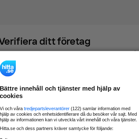
Verifiera ditt företag
Gör som
69 550
företag
- ta kontroll över din företagssida på
hitta.se och syns bättre mot kunder i ditt närområde. Helt
kostnadsfritt.
Bättre innehåll och tjänster med hjälp av
Uppdatera din
Svara på och hantera dina
cookies
företagsinformation
omdömen
Gå vidare
Vi och våra
tredjepartsleverantörer
(122) samlar information med
hjälp av cookies och enhetsidentifierare då du besöker vår sajt. Med
hjälp av informationen kan vi utveckla vårt innehåll och våra tjänster.
Hitta.se och dess partners kräver samtycke för följande:
Har du redan verifierat ditt företag?
Logga in