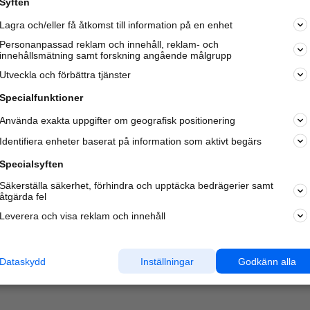
Syften
Lagra och/eller få åtkomst till information på en enhet
Personanpassad reklam och innehåll, reklam- och
innehållsmätning samt forskning angående målgrupp
Varje vecka besöker du och
4 miljoner
andra härliga användar
Utveckla och förbättra tjänster
oss för att hitta rätt lokal information om företag,
privatpersoner och platser.
Specialfunktioner
Använda exakta uppgifter om geografisk positionering
Identifiera enheter baserat på information som aktivt begärs
Specialsyften
Säkerställa säkerhet, förhindra och upptäcka bedrägerier samt
åtgärda fel
Leverera och visa reklam och innehåll
Dataskydd
Inställningar
Godkänn alla