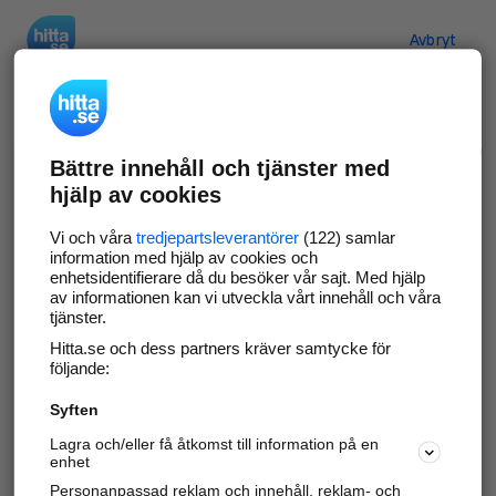
Hitta.se
Avbryt
Verifiera ditt företag
Bättre innehåll och tjänster med
Gör som
69 549
företag
- ta kontroll över din
hjälp av cookies
företagssida på hitta.se och syns bättre mot
kunder i ditt närområde. Helt kostnadsfritt.
Vi och våra
tredjepartsleverantörer
(122) samlar
information med hjälp av cookies och
enhetsidentifierare då du besöker vår sajt. Med hjälp
av informationen kan vi utveckla vårt innehåll och våra
tjänster.
Uppdatera din företagsinformation
Hitta.se och dess partners kräver samtycke för
Svara på och hantera dina omdömen
följande:
Syften
Gå vidare
Lagra och/eller få åtkomst till information på en
enhet
Personanpassad reklam och innehåll, reklam- och