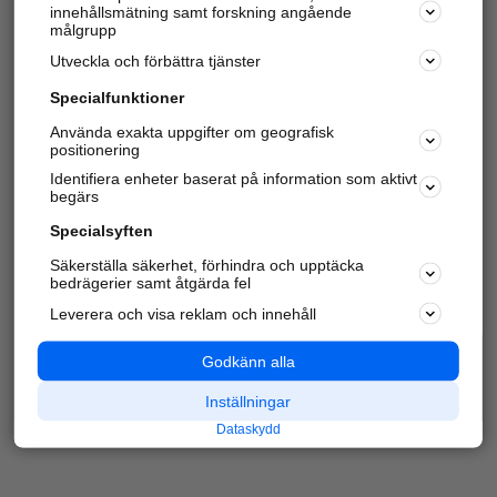
innehållsmätning samt forskning angående
Har du redan verifierat ditt företag?
Logga in
målgrupp
Utveckla och förbättra tjänster
Specialfunktioner
Varje vecka besöker du och
4 miljoner
andra
Använda exakta uppgifter om geografisk
positionering
härliga användare oss för att hitta rätt lokal
information om företag, privatpersoner och
Identifiera enheter baserat på information som aktivt
platser.
begärs
Specialsyften
Säkerställa säkerhet, förhindra och upptäcka
bedrägerier samt åtgärda fel
Leverera och visa reklam och innehåll
Godkänn alla
Inställningar
Dataskydd