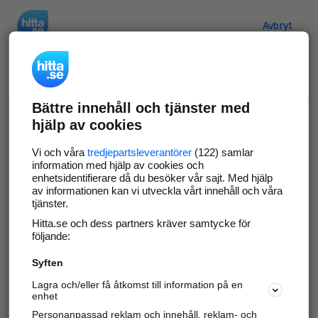
Hitta.se
Avbryt
Verifiera ditt företag
Bättre innehåll och tjänster med
Gör som
69 549
företag
- ta kontroll över din
hjälp av cookies
företagssida på hitta.se och syns bättre mot
kunder i ditt närområde. Helt kostnadsfritt.
Vi och våra
tredjepartsleverantörer
(122) samlar
information med hjälp av cookies och
enhetsidentifierare då du besöker vår sajt. Med hjälp
av informationen kan vi utveckla vårt innehåll och våra
tjänster.
Uppdatera din företagsinformation
Hitta.se och dess partners kräver samtycke för
Svara på och hantera dina omdömen
följande:
Syften
Gå vidare
Lagra och/eller få åtkomst till information på en
enhet
Personanpassad reklam och innehåll, reklam- och