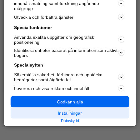
innehållsmätning samt forskning angående
Har du redan verifierat ditt företag?
Logga in
målgrupp
Utveckla och förbättra tjänster
Specialfunktioner
Varje vecka besöker du och
4 miljoner
andra
Använda exakta uppgifter om geografisk
positionering
härliga användare oss för att hitta rätt lokal
information om företag, privatpersoner och
Identifiera enheter baserat på information som aktivt
platser.
begärs
Specialsyften
Säkerställa säkerhet, förhindra och upptäcka
bedrägerier samt åtgärda fel
Leverera och visa reklam och innehåll
Godkänn alla
Inställningar
Dataskydd