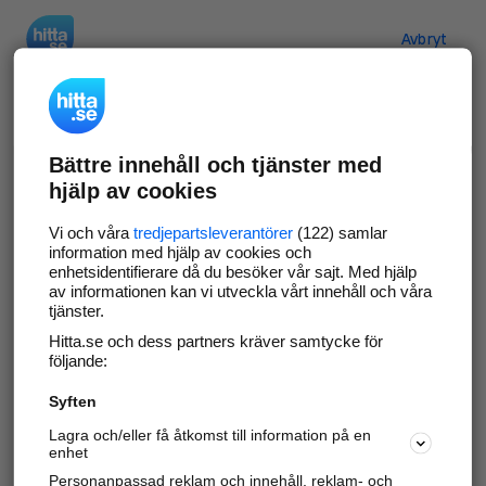
Hitta.se
Avbryt
Verifiera ditt företag
Bättre innehåll och tjänster med
Gör som
69 530
företag
- ta kontroll över din
hjälp av cookies
företagssida på hitta.se och syns bättre mot
kunder i ditt närområde. Helt kostnadsfritt.
Vi och våra
tredjepartsleverantörer
(122) samlar
information med hjälp av cookies och
enhetsidentifierare då du besöker vår sajt. Med hjälp
av informationen kan vi utveckla vårt innehåll och våra
tjänster.
Uppdatera din företagsinformation
Hitta.se och dess partners kräver samtycke för
Svara på och hantera dina omdömen
följande:
Syften
Gå vidare
Lagra och/eller få åtkomst till information på en
enhet
Personanpassad reklam och innehåll, reklam- och