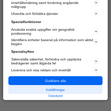
innehållsmätning samt forskning angående
Har du redan verifierat ditt företag?
Logga in
målgrupp
Utveckla och förbättra tjänster
Specialfunktioner
Varje vecka besöker du och
4 miljoner
andra
Använda exakta uppgifter om geografisk
positionering
härliga användare oss för att hitta rätt lokal
information om företag, privatpersoner och
Identifiera enheter baserat på information som aktivt
platser.
begärs
Specialsyften
Säkerställa säkerhet, förhindra och upptäcka
bedrägerier samt åtgärda fel
Leverera och visa reklam och innehåll
Godkänn alla
Inställningar
Dataskydd