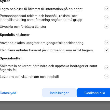
Syften
Lagra och/eller få åtkomst till information på en enhet
Personanpassad reklam och innehåll, reklam- och
innehållsmätning samt forskning angående målgrupp
Varje vecka besöker du och
4 miljoner
andra härliga användar
Utveckla och förbättra tjänster
oss för att hitta rätt lokal information om företag,
privatpersoner och platser.
Specialfunktioner
Använda exakta uppgifter om geografisk positionering
Identifiera enheter baserat på information som aktivt begärs
Specialsyften
Säkerställa säkerhet, förhindra och upptäcka bedrägerier samt
åtgärda fel
Leverera och visa reklam och innehåll
Dataskydd
Inställningar
Godkänn alla