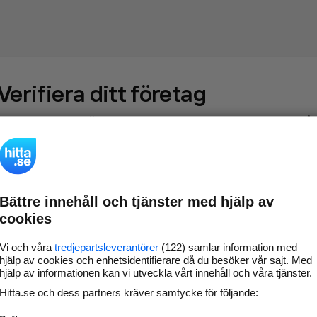
Verifiera ditt företag
Gör som
69 549
företag
- ta kontroll över din företagssida på
hitta.se och syns bättre mot kunder i ditt närområde. Helt
kostnadsfritt.
Bättre innehåll och tjänster med hjälp av
Uppdatera din
Svara på och hantera dina
cookies
företagsinformation
omdömen
Gå vidare
Vi och våra
tredjepartsleverantörer
(122) samlar information med
hjälp av cookies och enhetsidentifierare då du besöker vår sajt. Med
hjälp av informationen kan vi utveckla vårt innehåll och våra tjänster.
Hitta.se och dess partners kräver samtycke för följande:
Har du redan verifierat ditt företag?
Logga in