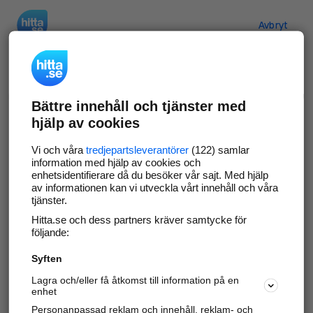
Hitta.se
Avbryt
Verifiera ditt företag
Bättre innehåll och tjänster med
Gör som
69 569
företag
- ta kontroll över din
hjälp av cookies
företagssida på hitta.se och syns bättre mot
kunder i ditt närområde. Helt kostnadsfritt.
Vi och våra
tredjepartsleverantörer
(122) samlar
information med hjälp av cookies och
enhetsidentifierare då du besöker vår sajt. Med hjälp
av informationen kan vi utveckla vårt innehåll och våra
tjänster.
Uppdatera din företagsinformation
Hitta.se och dess partners kräver samtycke för
Svara på och hantera dina omdömen
följande:
Syften
Gå vidare
Lagra och/eller få åtkomst till information på en
enhet
Personanpassad reklam och innehåll, reklam- och