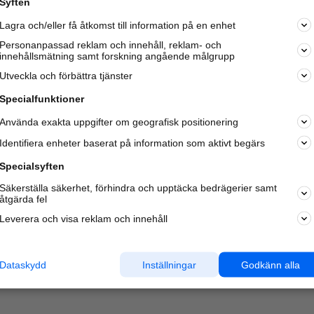
Syften
Lagra och/eller få åtkomst till information på en enhet
Personanpassad reklam och innehåll, reklam- och
innehållsmätning samt forskning angående målgrupp
Varje vecka besöker du och
4 miljoner
andra härliga användar
Utveckla och förbättra tjänster
oss för att hitta rätt lokal information om företag,
privatpersoner och platser.
Specialfunktioner
Använda exakta uppgifter om geografisk positionering
Identifiera enheter baserat på information som aktivt begärs
Specialsyften
Säkerställa säkerhet, förhindra och upptäcka bedrägerier samt
åtgärda fel
Leverera och visa reklam och innehåll
Dataskydd
Inställningar
Godkänn alla