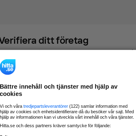
Verifiera ditt företag
Gör som
69 549
företag
- ta kontroll över din företagssida på
hitta.se och syns bättre mot kunder i ditt närområde. Helt
kostnadsfritt.
Bättre innehåll och tjänster med hjälp av
Uppdatera din
Svara på och hantera dina
cookies
företagsinformation
omdömen
Gå vidare
Vi och våra
tredjepartsleverantörer
(122) samlar information med
hjälp av cookies och enhetsidentifierare då du besöker vår sajt. Med
hjälp av informationen kan vi utveckla vårt innehåll och våra tjänster.
Hitta.se och dess partners kräver samtycke för följande:
Har du redan verifierat ditt företag?
Logga in