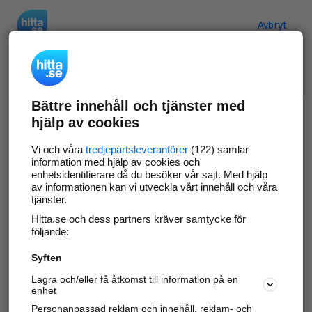
Hitta.se
Avbryt
Verifiera ditt företag
Bättre innehåll och tjänster med
Gör som
69 529
företag
- ta kontroll över din
hjälp av cookies
företagssida på hitta.se och syns bättre mot
kunder i ditt närområde. Helt kostnadsfritt.
Vi och våra
tredjepartsleverantörer
(122) samlar
information med hjälp av cookies och
enhetsidentifierare då du besöker vår sajt. Med hjälp
av informationen kan vi utveckla vårt innehåll och våra
tjänster.
Uppdatera din företagsinformation
Hitta.se och dess partners kräver samtycke för
Svara på och hantera dina omdömen
följande:
Syften
Gå vidare
Lagra och/eller få åtkomst till information på en
enhet
Personanpassad reklam och innehåll, reklam- och