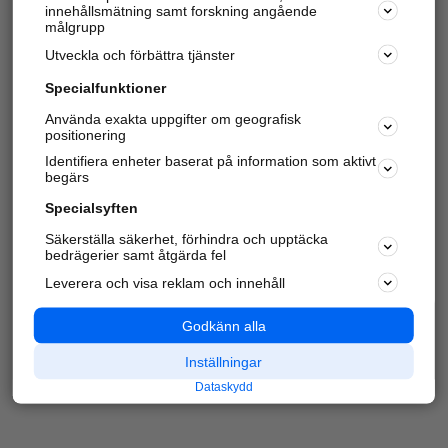
innehållsmätning samt forskning angående
Har du redan verifierat ditt företag?
Logga in
målgrupp
Utveckla och förbättra tjänster
Specialfunktioner
Varje vecka besöker du och
4 miljoner
andra
Använda exakta uppgifter om geografisk
positionering
härliga användare oss för att hitta rätt lokal
information om företag, privatpersoner och
Identifiera enheter baserat på information som aktivt
platser.
begärs
Specialsyften
Säkerställa säkerhet, förhindra och upptäcka
bedrägerier samt åtgärda fel
Leverera och visa reklam och innehåll
Godkänn alla
Inställningar
Dataskydd